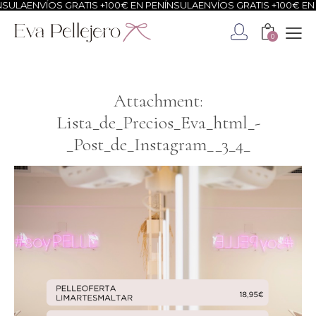
SULA
ENVÍOS GRATIS +100€ EN PENÍNSULA
ENVÍOS GRATIS +100€ EN 
0
Attachment:
Lista_de_Precios_Eva_html_-
_Post_de_Instagram__3_4_