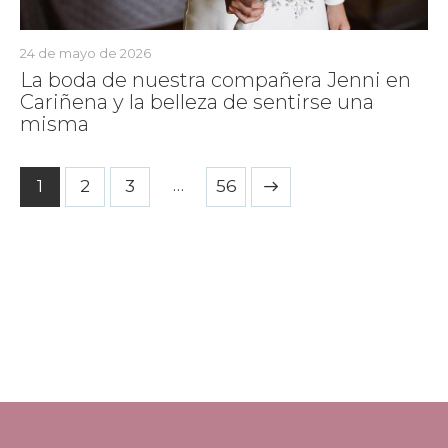
24 de mayo de 2026
La boda de nuestra compañera Jenni en
Cariñena y la belleza de sentirse una
misma
…
1
2
3
>
56