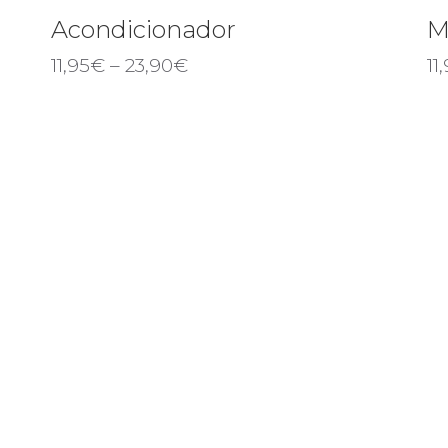
Acondicionador
M
11,95
€
–
23,90
€
11