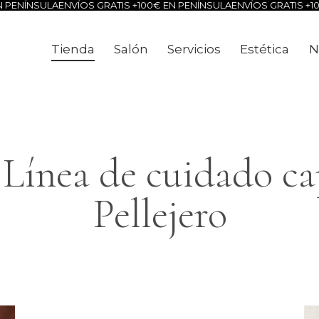
PENÍNSULA
ENVÍOS GRATIS +100€ EN PENÍNSULA
ENVÍOS GRATIS +100
Tienda
Salón
Servicios
Estética
N
Tienda
Salón
Servicios
Estéti
· Línea de cuidado ca
Pellejero