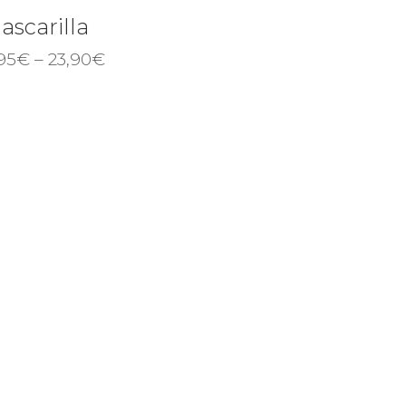
ascarilla
,95
€
–
23,90
€