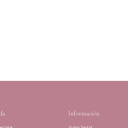
da
Información
ecare
Aviso legal