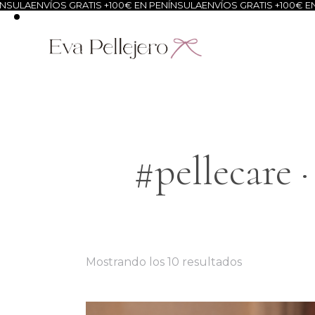
SULA
ENVÍOS GRATIS +100€ EN PENÍNSULA
ENVÍOS GRATIS +100€ EN 
#pellecare 
Mostrando los 10 resultados