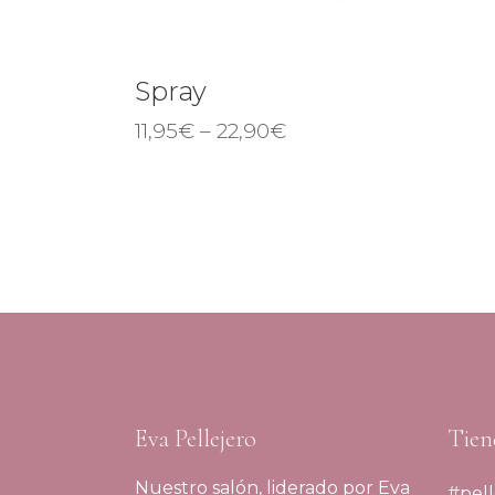
Spray
11,95
€
–
22,90
€
Eva Pellejero
Tien
Nuestro salón, liderado por Eva
#pell