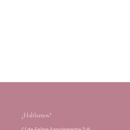
¿Hablamos?
C/ de Felipe Sanclemente 7-9