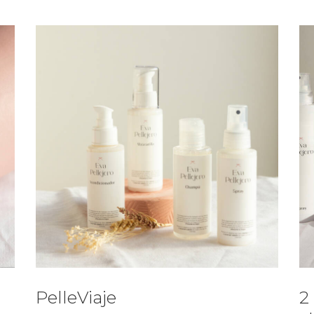
PelleViaje
2