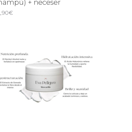
hampú) + neceser
,90
€