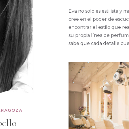
Eva no solo es estilista y
cree en el poder de escuc
encontrar el estilo que re
Más que un 
su propia línea de perfu
sabe que cada detalle cue
ARAGOZA
bello