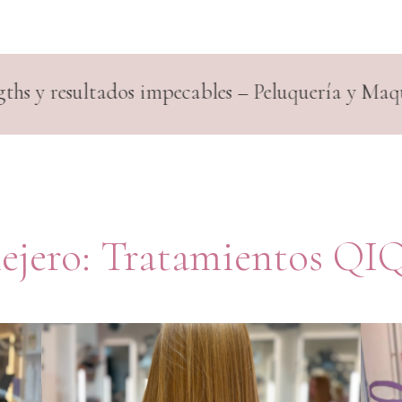
bles – Peluquería y Maquillaje para novias
ejero:
Tratamientos QI