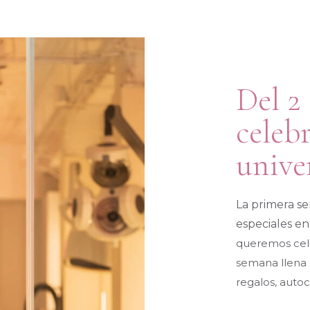
Del 2 
celeb
unive
La primera s
especiales en
queremos cele
semana llena 
regalos, auto