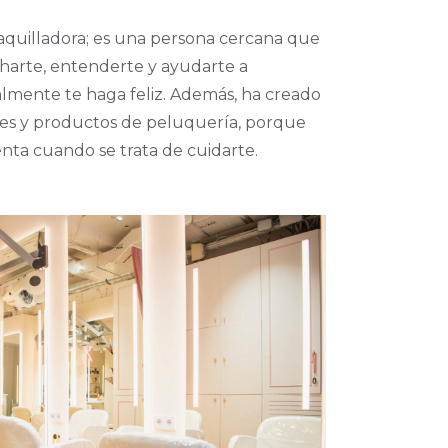
 maquilladora; es una persona cercana que
harte, entenderte y ayudarte a
almente te haga feliz. Además, ha creado
Salón, una experiencia Premium – Peinados, Col
mes y productos de peluquería, porque
nta cuando se trata de cuidarte.