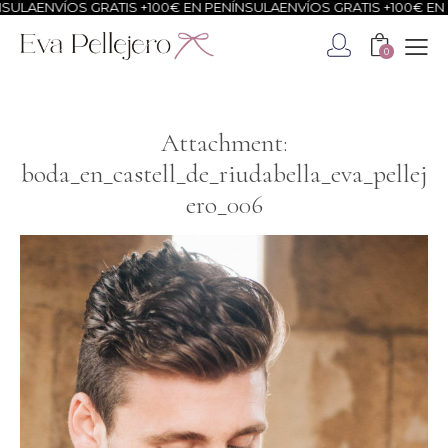
ULA
ENVÍOS GRATIS +100€ EN PENÍNSULA
ENVÍOS GRATIS +100€ EN P
0
Attachment:
boda_en_castell_de_riudabella_eva_pellej
ero_006