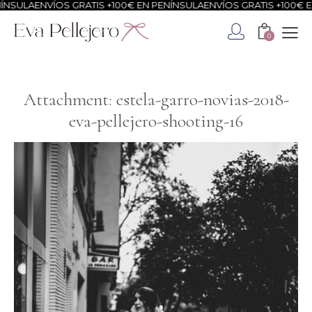
NSULA
ENVÍOS GRATIS +100€ EN PENÍNSULA
ENVÍOS GRATIS +100€ EN
0
Attachment: estela-garro-novias-2018-
eva-pellejero-shooting-16