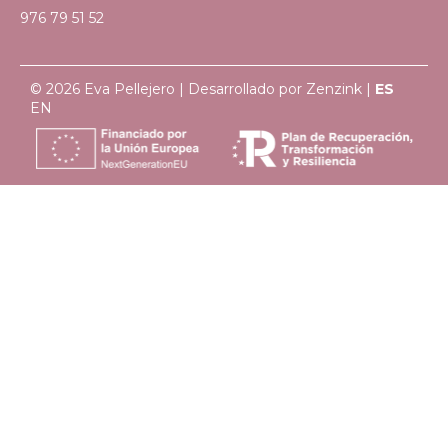
976 79 51 52
© 2026 Eva Pellejero | Desarrollado por
Zenzink
|
ES
EN