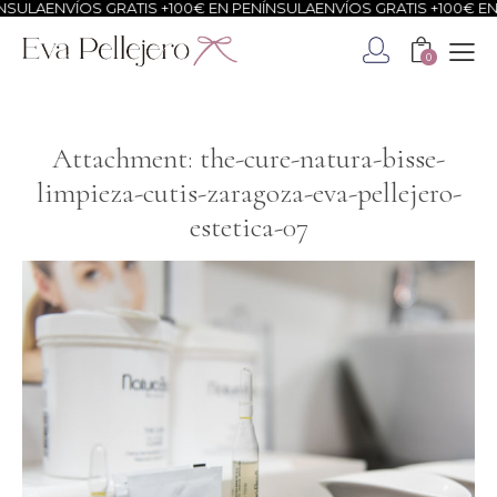
ULA
ENVÍOS GRATIS +100€ EN PENÍNSULA
ENVÍOS GRATIS +100€ EN P
0
Attachment: the-cure-natura-bisse-
limpieza-cutis-zaragoza-eva-pellejero-
estetica-07