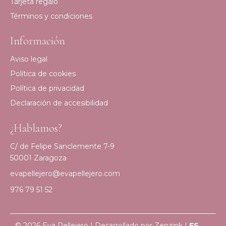
Tarjeta regalo
Términos y condiciones
Información
Aviso legal
Política de cookies
Política de privacidad
Declaración de accesibilidad
¿Hablamos?
C/ de Felipe Sanclemente 7-9
50001 Zaragoza
evapellejero@evapellejero.com
976 79 51 52
© 2026 Eva Pellejero | Desarrollado por
Zenzink
|
ES