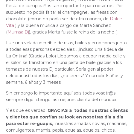
fiesta de cumpleaños tan importante para nosotros. Por
supuesto no podía faltar el champagne, las fresas con
chocolate (como no podía ser de otra manera, de
Dolce
Vita
) y la buena música a cargo de Marta Sánchez
(
Mumsa Dj
), gracias Marta fuiste la reina de la noche ;).
Fue una velada increíble de risas, bailes y emociones junto
a todas esas personas especiales… ¡incluso una fideuá de
La Ontina! (Gracias Lolo) Llegamos a ocupar media calle y
el salón se transformó en una pista de baile gracias a los
temazos de nuestra Dj particular. Sería genial poder
celebrar así todos los días, ¿no creeis? Y cumplir 6 años y 1
semana, 6 años y 3 meses…
Sin embargo lo importante aquí sois todos vosotr@s,
siempre digo: «tengo las mejores clienta del mundo».
Y es que es verdad,
GRACIAS a todas nuestras clientas
y clientes que confían su look en nosotras día a día
para estar re-guapis
, nuestras amadas novias, madrinas,
comulgantes, mamis, papis, abuelas, abuelos, chicos,