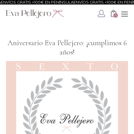
RATIS +100€ EN PENÍNSULA
ENVÍOS GRATIS +100€ EN PENÍNSULA
ENV
0
Aniversario Eva Pellejero: ¡cumplimos 6
años!