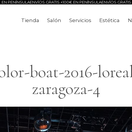
EN PENÍNSULA
ENVÍOS GRATIS +100€ EN PENÍNSULA
ENVÍOS GRATIS +
Tienda
Salón
Servicios
Estética
N
Tienda
Salón
Servicios
Estéti
lor-boat-2016-loreal
zaragoza-4