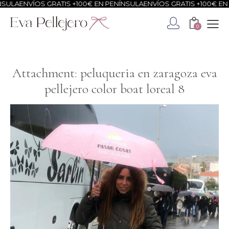
ULA
ENVÍOS GRATIS +100€ EN PENÍNSULA
ENVÍOS GRATIS +100€ EN P
0
Attachment: peluqueria en zaragoza eva
pellejero color boat loreal 8