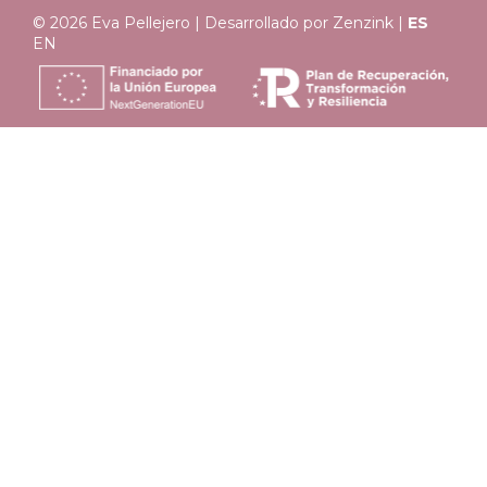
© 2026 Eva Pellejero | Desarrollado por
Zenzink
|
ES
EN