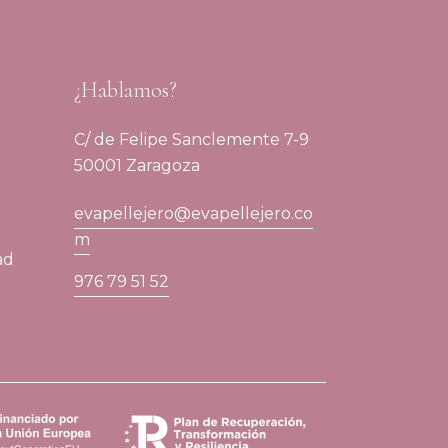
¿Hablamos?
C/ de Felipe Sanclemente 7-9
50001 Zaragoza
evapellejero@evapellejero.co
m
ad
976 79 51 52