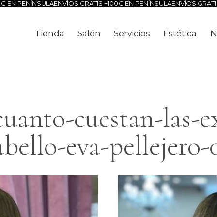
EN PENÍNSULA
ENVÍOS GRATIS +100€ EN PENÍNSULA
ENVÍOS GRATIS +
Tienda
Salón
Servicios
Estética
N
Tienda
Salón
Servicios
Estéti
uanto-cuestan-las-e
abello-eva-pellejero-