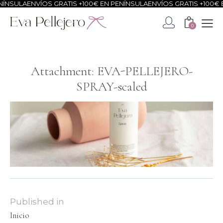
ÍNSULA
ENVÍOS GRATIS +100€ EN PENÍNSULA
ENVÍOS GRATIS +100€ E
0
Attachment: EVA-PELLEJERO-
SPRAY-scaled
Published in
Inicio