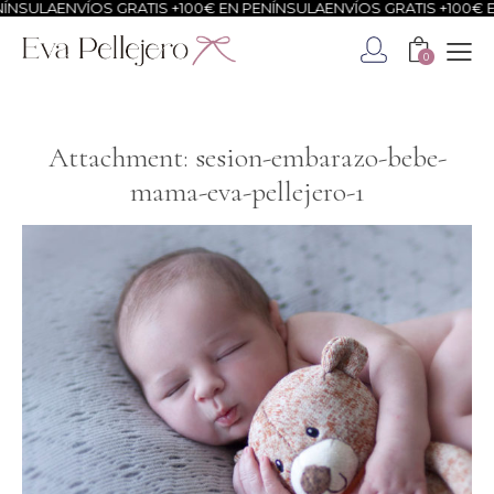
NSULA
ENVÍOS GRATIS +100€ EN PENÍNSULA
ENVÍOS GRATIS +100€ EN
0
Attachment: sesion-embarazo-bebe-
mama-eva-pellejero-1