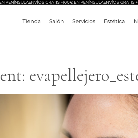
 PENÍNSULA
ENVÍOS GRATIS +100€ EN PENÍNSULA
ENVÍOS GRATIS +10
Tienda
Salón
Servicios
Estética
N
Tienda
Salón
Servicios
Estéti
nt: evapellejero_est