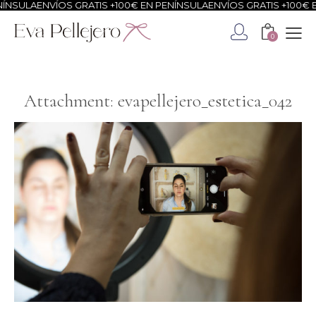
NSULA
ENVÍOS GRATIS +100€ EN PENÍNSULA
ENVÍOS GRATIS +100€ EN
0
Attachment: evapellejero_estetica_042