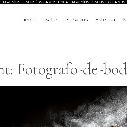
EN PENÍNSULA
ENVÍOS GRATIS +100€ EN PENÍNSULA
ENVÍOS GRATIS +
Tienda
Salón
Servicios
Estética
N
Tienda
Salón
Servicios
Estéti
t: Fotografo-de-bod