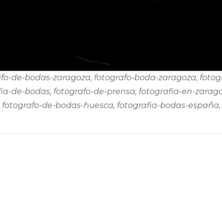
fo-de-bodas-zaragoza, fotografo-boda-zaragoza, fotog
afia-de-bodas, fotografo-de-prensa, fotografia-en-zarago
fotografo-de-bodas-huesca, fotografia-bodas-españa,