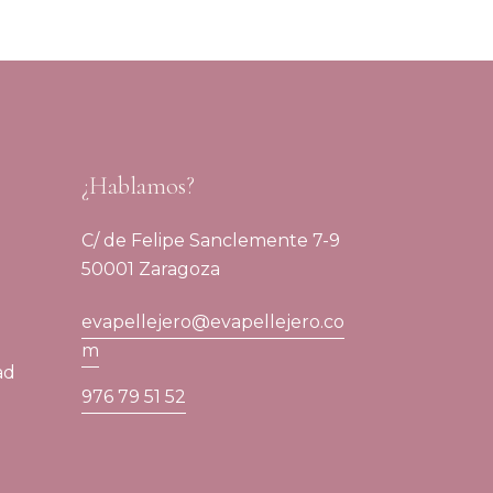
¿Hablamos?
C/ de Felipe Sanclemente 7-9
50001 Zaragoza
evapellejero@evapellejero.co
m
ad
976 79 51 52