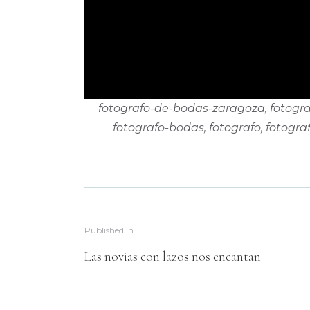
fotografo-de-bodas-zaragoza, fotogra
fotografo-bodas, fotografo, fotogr
Published in
Las novias con lazos nos encantan