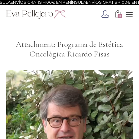
SULA
ENVÍOS GRATIS +100€ EN PENÍNSULA
ENVÍOS GRATIS +100€ EN 
0
Attachment: Programa de Estética
Oncológica Ricardo Fisas
Reproductor
de
vídeo