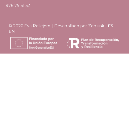
976 79 51 52
© 2026 Eva Pellejero | Desarrollado por
Zenzink
|
ES
EN