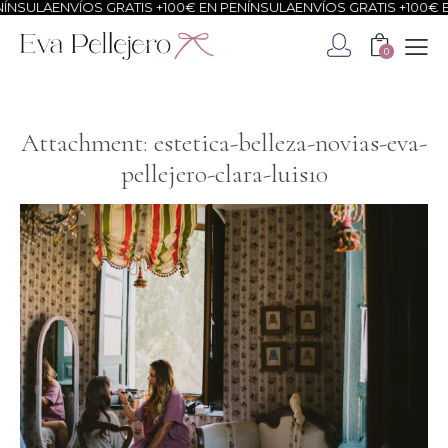
ÍNSULA
ENVÍOS GRATIS +100€ EN PENÍNSULA
ENVÍOS GRATIS +100€ E
0
Attachment: estetica-belleza-novias-eva-
pellejero-clara-luis10