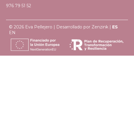
976 79 51 52
© 2026 Eva Pellejero | Desarrollado por
Zenzink
|
ES
EN