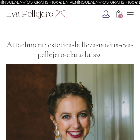
ÍNSULA
ENVÍOS GRATIS +100€ EN PENÍNSULA
ENVÍOS GRATIS +100€ E
0
Attachment: estetica-belleza-novias-eva-
pellejero-clara-luis20