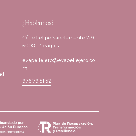
¿Hablamos?
C/ de Felipe Sanclemente 7-9
50001 Zaragoza
evapellejero@evapellejero.co
m
ad
976 79 51 52