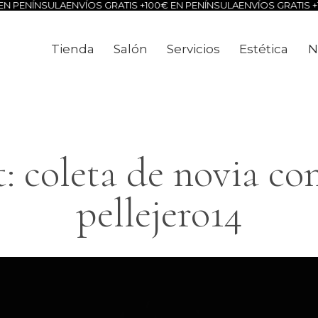
N PENÍNSULA
ENVÍOS GRATIS +100€ EN PENÍNSULA
ENVÍOS GRATIS +1
Tienda
Salón
Servicios
Estética
N
Tienda
Salón
Servicios
Estéti
 coleta de novia co
pellejero14