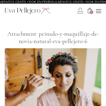
ENVÍOS GRATIS +100€ EN PENÍNSULA
ENVÍOS GRATIS +100€ EN PENÍ
0
Attachment: peinado-y-maquillaje-de-
novia-natural-eva-pellejero-6