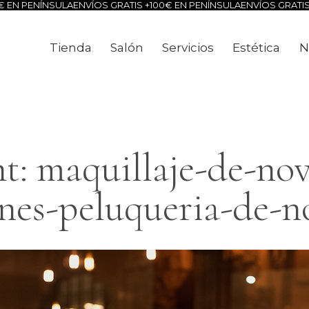
N PENÍNSULA
ENVÍOS GRATIS +100€ EN PENÍNSULA
ENVÍOS GRATIS +1
Tienda
Salón
Servicios
Estética
N
Tienda
Salón
Servicios
Estéti
: maquillaje-de-nov
nes-peluqueria-de-no