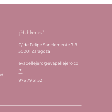
¿Hablamos?
C/ de Felipe Sanclemente 7-9
50001 Zaragoza
evapellejero@evapellejero.co
m
ad
976 79 51 52