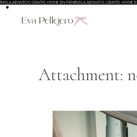
SULA
ENVÍOS GRATIS +100€ EN PENÍNSULA
ENVÍOS GRATIS +100€ EN 
Attachment: no