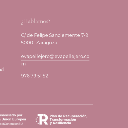
¿Hablamos?
C/ de Felipe Sanclemente 7-9
50001 Zaragoza
evapellejero@evapellejero.co
m
ad
976 79 51 52