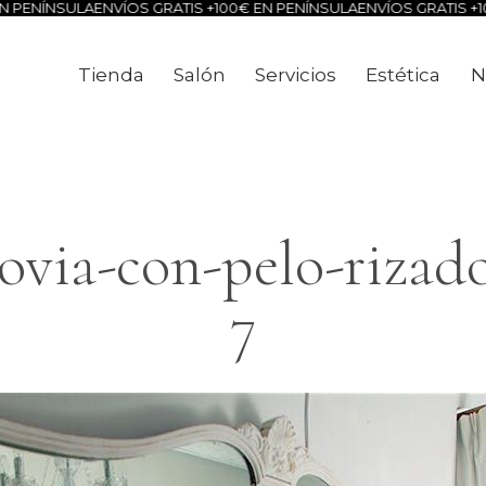
PENÍNSULA
ENVÍOS GRATIS +100€ EN PENÍNSULA
ENVÍOS GRATIS +100
Tienda
Salón
Servicios
Estética
N
Tienda
Salón
Servicios
Estéti
via-con-pelo-rizado
7