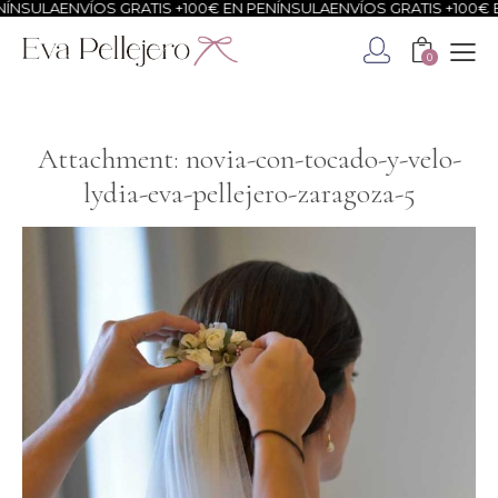
ÍNSULA
ENVÍOS GRATIS +100€ EN PENÍNSULA
ENVÍOS GRATIS +100€ E
0
Attachment: novia-con-tocado-y-velo-
lydia-eva-pellejero-zaragoza-5