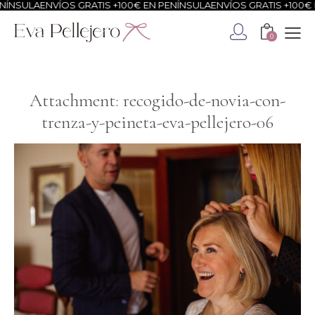
ÍNSULA
ENVÍOS GRATIS +100€ EN PENÍNSULA
ENVÍOS GRATIS +100€ E
0
Attachment: recogido-de-novia-con-
trenza-y-peineta-eva-pellejero-06