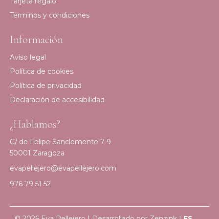
Tarjeta regalo
Términos y condiciones
Información
Aviso legal
Política de cookies
Política de privacidad
Declaración de accesibilidad
¿Hablamos?
C/ de Felipe Sanclemente 7-9
50001 Zaragoza
evapellejero@evapellejero.com
976 79 51 52
© 2026 Eva Pellejero | Desarrollado por
Zenzink
|
ES