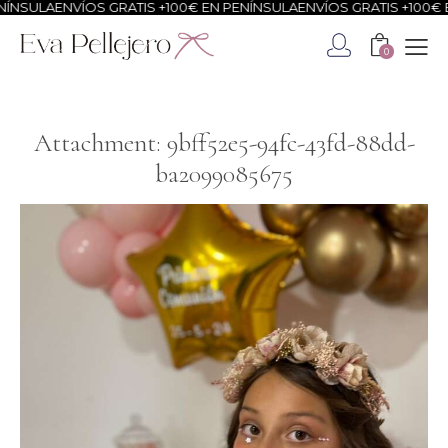
ÍNSULA
ENVÍOS GRATIS +100€ EN PENÍNSULA
ENVÍOS GRATIS +100€ E
0
Attachment: 9bff52e5-94fc-43fd-88dd-
ba2099085675