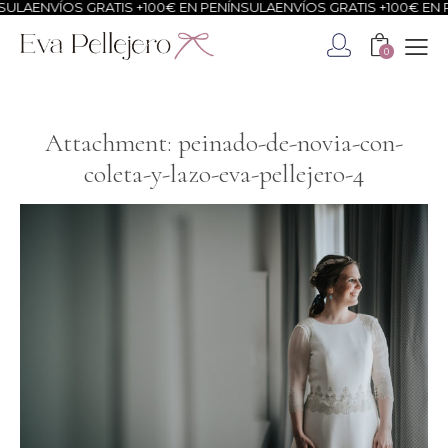
ULA
ENVÍOS GRATIS +100€ EN PENÍNSULA
ENVÍOS GRATIS +100€ EN P
0
Attachment: peinado-de-novia-con-
coleta-y-lazo-eva-pellejero-4