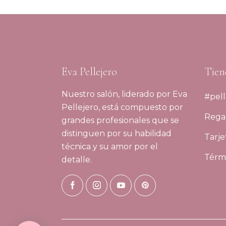
Eva Pellejero
Tien
Nuestro salón, liderado por Eva
#pell
Pellejero, está compuesto por
Regal
grandes profesionales que se
distinguen por su habilidad
Tarje
técnica y su amor por el
Térmi
detalle.