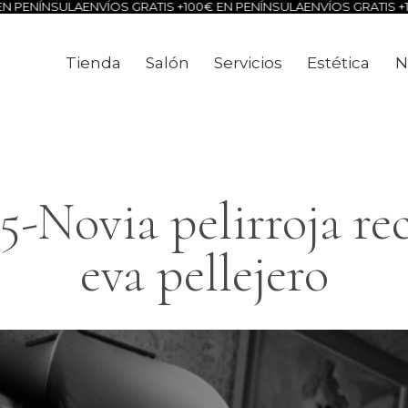
 PENÍNSULA
ENVÍOS GRATIS +100€ EN PENÍNSULA
ENVÍOS GRATIS +10
Tienda
Salón
Servicios
Estética
N
Tienda
Salón
Servicios
Estéti
5-Novia pelirroja rec
eva pellejero