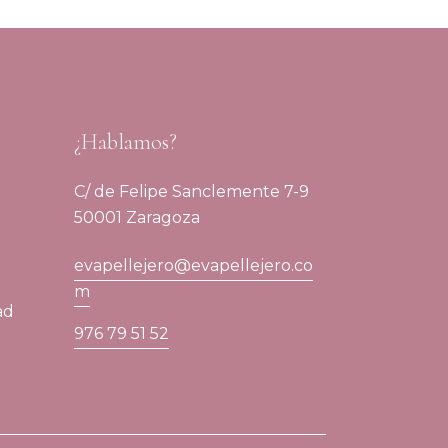
¿Hablamos?
C/ de Felipe Sanclemente 7-9
50001 Zaragoza
evapellejero@evapellejero.co
m
ad
976 79 51 52