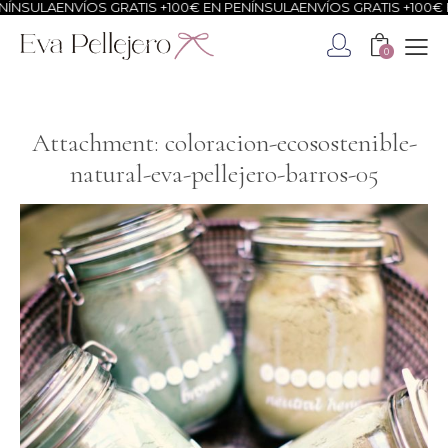
ÍNSULA
ENVÍOS GRATIS +100€ EN PENÍNSULA
ENVÍOS GRATIS +100€ E
0
Attachment: coloracion-ecosostenible-
natural-eva-pellejero-barros-05