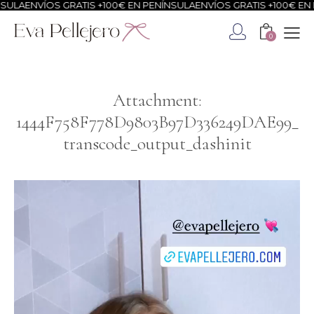
ULA
ENVÍOS GRATIS +100€ EN PENÍNSULA
ENVÍOS GRATIS +100€ EN P
0
Attachment:
1444F758F778D9803B97D336249DAE99_
transcode_output_dashinit
Reproductor
de
vídeo