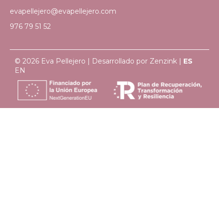
evapellejero@evapellejero.com
976 79 51 52
© 2026 Eva Pellejero | Desarrollado por
Zenzink
|
ES
EN