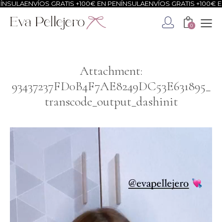
NSULA
ENVÍOS GRATIS +100€ EN PENÍNSULA
ENVÍOS GRATIS +100€ EN
0
Attachment:
93437237FD0B4F7AE8249DC53E631895_
transcode_output_dashinit
Reproductor
de
vídeo