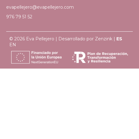
evapellejero@evapellejero.com
976 79 51 52
© 2026 Eva Pellejero | Desarrollado por
Zenzink
|
ES
EN