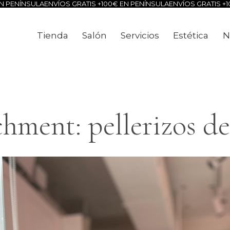
 PENÍNSULA
ENVÍOS GRATIS +100€ EN PENÍNSULA
ENVÍOS GRATIS +10
Tienda
Salón
Servicios
Estética
N
Tienda
Salón
Servicios
Estéti
hment: pellerizos d