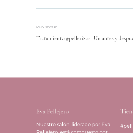
Published in
Tratamiento #pellerizos | Un antes y despu
Eva Pellejero
Tien
Nuestro salón, liderado por Eva
#pell
Pellejero, está compuesto por