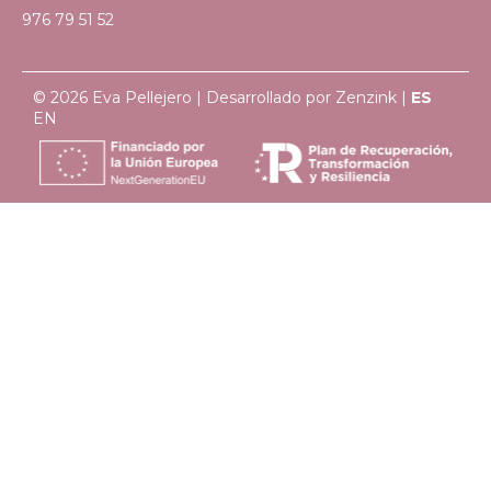
976 79 51 52
© 2026 Eva Pellejero | Desarrollado por
Zenzink
|
ES
EN