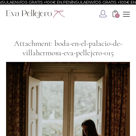
SULA
ENVÍOS GRATIS +100€ EN PENÍNSULA
ENVÍOS GRATIS +100€ EN 
0
Attachment: boda-en-el-palacio-de-
villahermosa-eva-pellejero-015