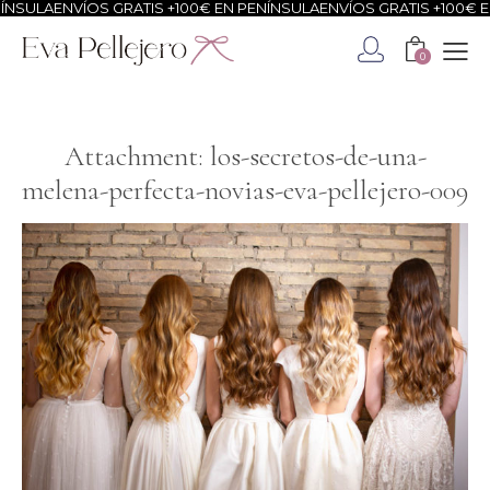
NSULA
ENVÍOS GRATIS +100€ EN PENÍNSULA
ENVÍOS GRATIS +100€ EN
0
Attachment: los-secretos-de-una-
melena-perfecta-novias-eva-pellejero-009