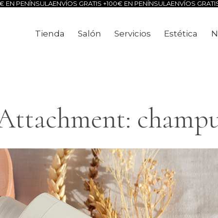
EN PENÍNSULA
ENVÍOS GRATIS +100€ EN PENÍNSULA
ENVÍOS GRATIS +
Tienda
Salón
Servicios
Estética
N
Tienda
Salón
Servicios
Estéti
Attachment: champ