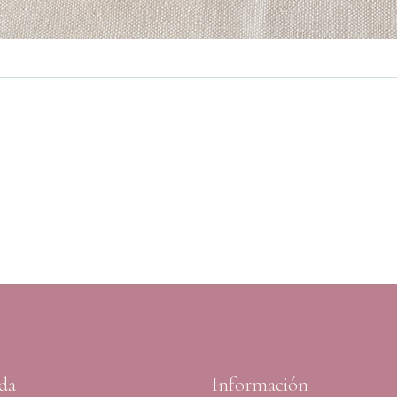
da
Información