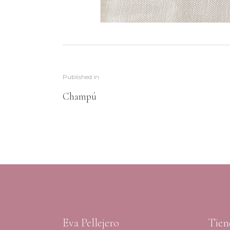
Published in
Champú
Eva Pellejero
Tien