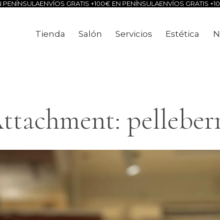
NSULA
ENVÍOS GRATIS +100€ EN PENÍNSULA
ENVÍOS GRATIS +100€ E
Tienda
Salón
Servicios
Estética
N
Tienda
Salón
Servicios
Estéti
ttachment: pelleber