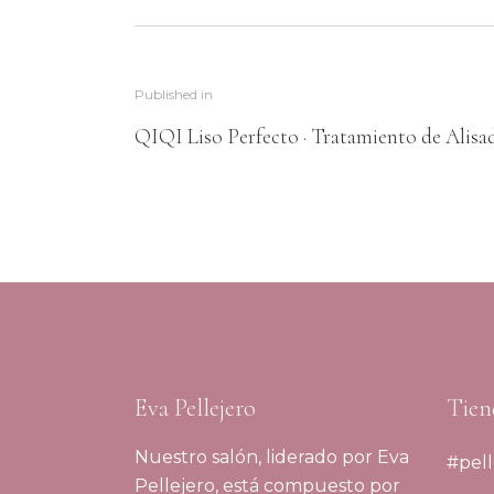
Published in
QIQI Liso Perfecto · Tratamiento de Alisa
Eva Pellejero
Tien
Nuestro salón, liderado por Eva
#pell
Pellejero, está compuesto por