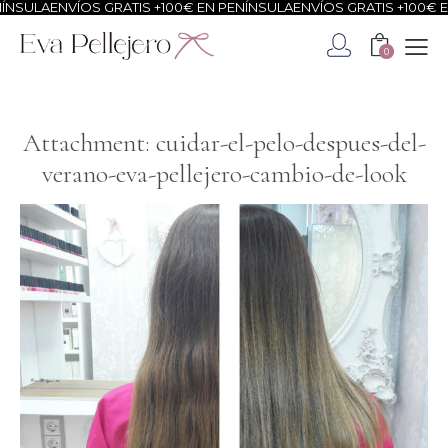
NSULA
ENVÍOS GRATIS +100€ EN PENÍNSULA
ENVÍOS GRATIS +100€ EN
0
Attachment: cuidar-el-pelo-despues-del-
verano-eva-pellejero-cambio-de-look