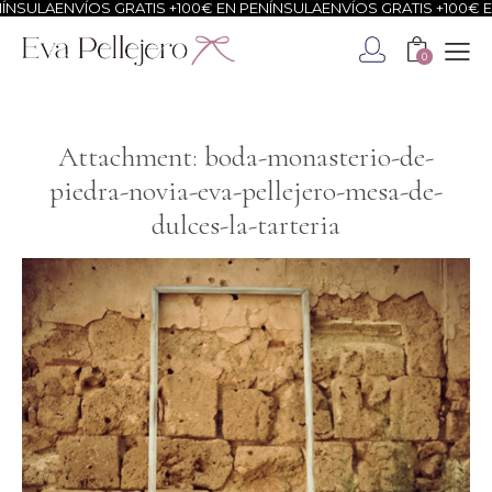
NSULA
ENVÍOS GRATIS +100€ EN PENÍNSULA
ENVÍOS GRATIS +100€ EN
0
Attachment: boda-monasterio-de-
piedra-novia-eva-pellejero-mesa-de-
dulces-la-tarteria