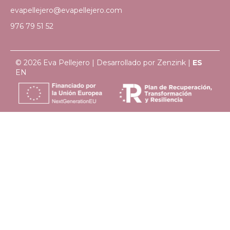
evapellejero@evapellejero.com
976 79 51 52
© 2026 Eva Pellejero | Desarrollado por
Zenzink
|
ES
EN