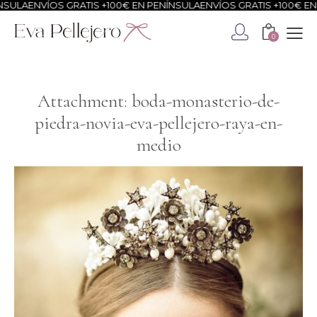
SULA
ENVÍOS GRATIS +100€ EN PENÍNSULA
ENVÍOS GRATIS +100€ EN 
0
Attachment: boda-monasterio-de-
piedra-novia-eva-pellejero-raya-en-
medio