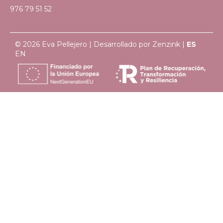
976 79 51 52
© 2026 Eva Pellejero | Desarrollado por
Zenzink
|
ES
EN