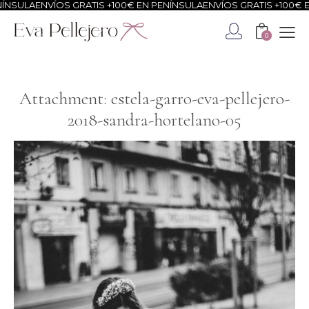
NSULA
ENVÍOS GRATIS +100€ EN PENÍNSULA
ENVÍOS GRATIS +100€ EN
0
Attachment: estela-garro-eva-pellejero-
2018-sandra-hortelano-05