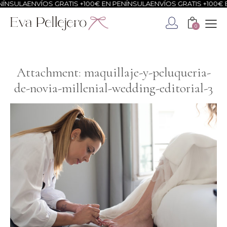
ÍNSULA
ENVÍOS GRATIS +100€ EN PENÍNSULA
ENVÍOS GRATIS +100€ E
0
Attachment: maquillaje-y-peluqueria-
de-novia-millenial-wedding-editorial-3