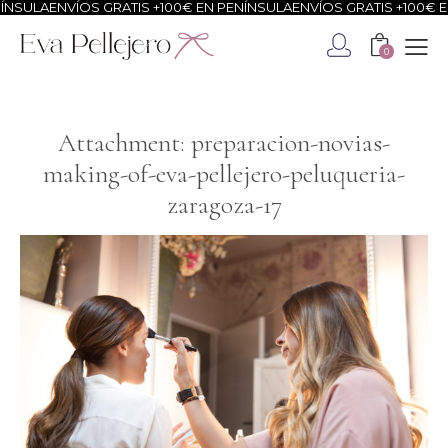
NSULA
ENVÍOS GRATIS +100€ EN PENÍNSULA
ENVÍOS GRATIS +100€ EN
0
Attachment: preparacion-novias-
making-of-eva-pellejero-peluqueria-
zaragoza-17