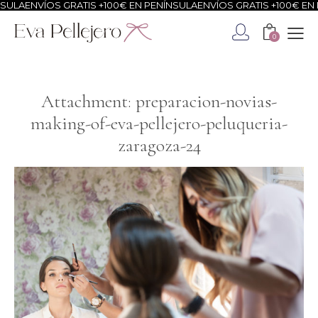
SULA
ENVÍOS GRATIS +100€ EN PENÍNSULA
ENVÍOS GRATIS +100€ EN 
0
Attachment: preparacion-novias-
making-of-eva-pellejero-peluqueria-
zaragoza-24