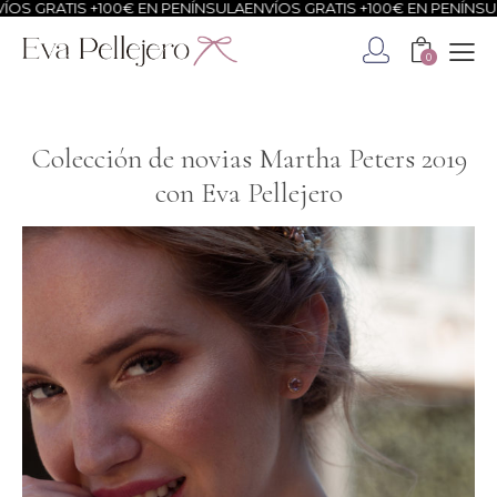
S +100€ EN PENÍNSULA
ENVÍOS GRATIS +100€ EN PENÍNSULA
ENVÍOS 
0
Colección de novias Martha Peters 2019
con Eva Pellejero