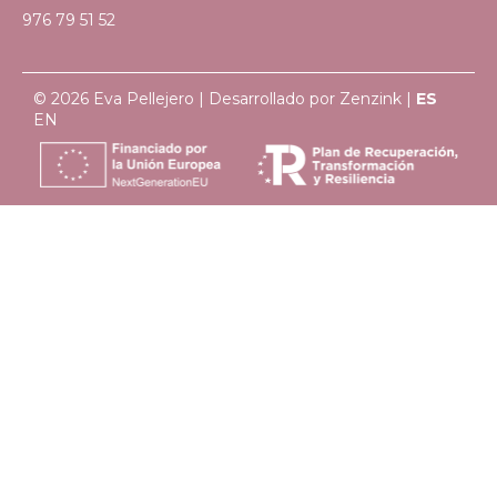
976 79 51 52
© 2026 Eva Pellejero | Desarrollado por
Zenzink
|
ES
EN