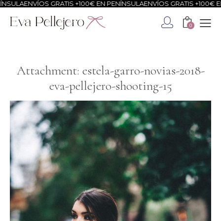
NSULA
ENVÍOS GRATIS +100€ EN PENÍNSULA
ENVÍOS GRATIS +100€ EN
0
Attachment: estela-garro-novias-2018-
eva-pellejero-shooting-15