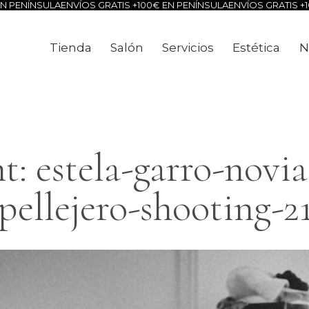
 PENÍNSULA
ENVÍOS GRATIS +100€ EN PENÍNSULA
ENVÍOS GRATIS +10
Tienda
Salón
Servicios
Estética
N
Tienda
Salón
Servicios
Estéti
: estela-garro-novia
pellejero-shooting-2