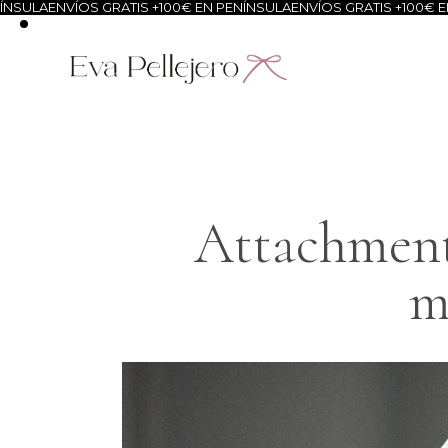
SULA
ENVÍOS GRATIS +100€ EN PENÍNSULA
ENVÍOS GRATIS +100€ EN 
Attachment
m