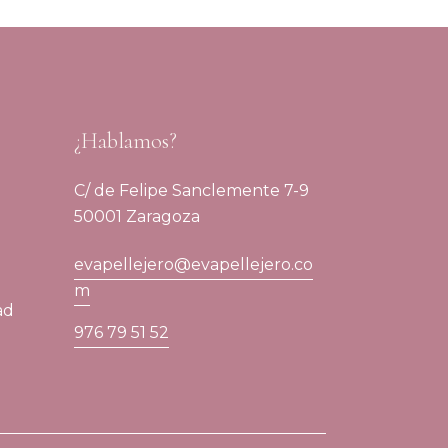
¿Hablamos?
C/ de Felipe Sanclemente 7-9
50001 Zaragoza
evapellejero@evapellejero.co
m
ad
976 79 51 52