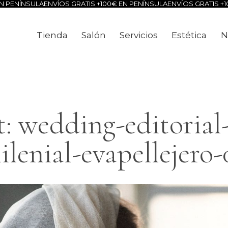
PENÍNSULA
ENVÍOS GRATIS +100€ EN PENÍNSULA
ENVÍOS GRATIS +100
Tienda
Salón
Servicios
Estética
N
Tienda
Salón
Servicios
Estéti
: wedding-editorial-
ilenial-evapellejero-