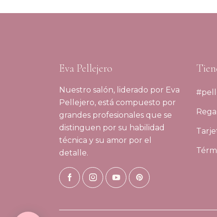
Eva Pellejero
Tien
Nuestro salón, liderado por Eva
#pell
Pellejero, está compuesto por
Regal
grandes profesionales que se
distinguen por su habilidad
Tarje
técnica y su amor por el
Térmi
detalle.