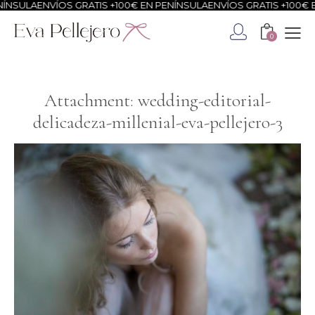
ÍNSULA
ENVÍOS GRATIS +100€ EN PENÍNSULA
ENVÍOS GRATIS +100€ E
0
Attachment: wedding-editorial-
delicadeza-millenial-eva-pellejero-3