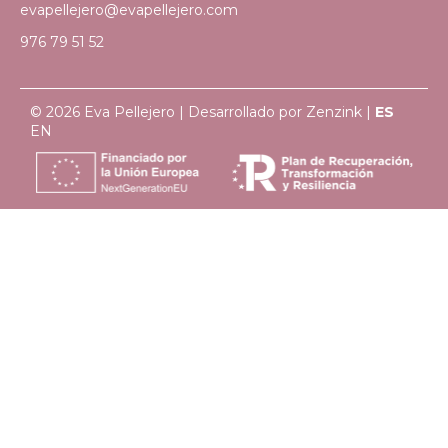
evapellejero@evapellejero.com
976 79 51 52
© 2026 Eva Pellejero | Desarrollado por
Zenzink
|
ES
EN